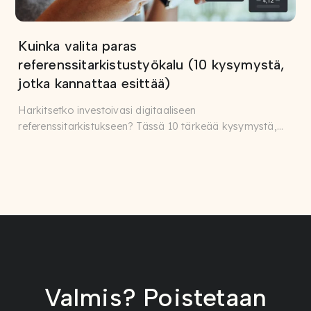
Kuinka valita paras
referenssitarkistustyökalu (10 kysymystä,
jotka kannattaa esittää)
Harkitsetko investoivasi digitaaliseen
referenssitarkistukseen? Tässä 10 tärkeää kysymystä,
jotka auttavat varmistamaan ...
Valmis? Poistetaan