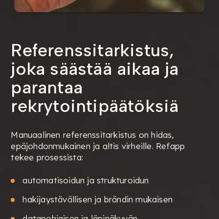
Referenssitarkistus,
joka säästää aikaa ja
parantaa
rekrytointipäätöksiä
Manuaalinen referenssitarkistus on hidas,
epäjohdonmukainen ja altis virheille. Refapp
tekee prosessista:
automatisoidun ja strukturoidun
hakijaystävällisen ja brändin mukaisen
datapohjaisen ja läpinäkyvän