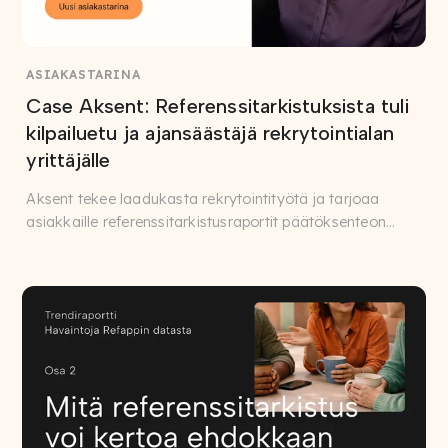
ASIAKASTARINA
Case Aksent: Referenssitarkistuksista tuli
kilpailuetu ja ajansäästäjä rekrytointialan
yrittäjälle
Aksent tekee laadukasta rekrytointityötä ja tarjoaa
asiakkaille referenssitarkistusraportit päätöksenteon
tueksi