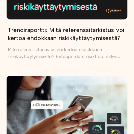
Trendiraportti: Mitä referenssitarkistus voi
kertoa ehdokkaan riskikäyttäytymisestä?
Mitä referenssitarkistus voi kertoa ehdokkaan
riskikäyttäytymisestä? Refappin data osoittaa, miten
strukturoidut ...