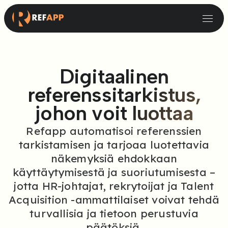
Rekrytointi ja henkilöstöpalvelut
Pienet ja keskisuuret organisaatiot
Digitaalinen
referenssitarkistus,
johon voit luottaa
Refapp automatisoi referenssien
tarkistamisen ja tarjoaa luotettavia
näkemyksiä ehdokkaan
käyttäytymisestä ja suoriutumisesta –
jotta HR-johtajat, rekrytoijat ja Talent
Acquisition -ammattilaiset voivat tehdä
turvallisia ja tietoon perustuvia
päätöksiä.