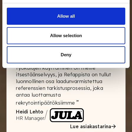
“
360 asteen näkemys
Allow all
hakijoista ja heidän
potentiaalistaan
Allow selection
“
Arvostamme rekrytointiprosessiamme
ja myös strategisten kumppanuuksien
luomista, jotka auttavat tekemään siitä
Deny
parhaan mahdollisen. Digitaalisten
työkalujen käyttäminen on meille
itsestäänselvyys, ja Refappista on tullut
luonnollinen osa laadunvarmistettua
referenssien tarkistusprosessia, joka
antaa luottamusta
”
rekrytointipäätöksiimme
/
Heidi Lehto
HR Manager
Lue asiakastarina