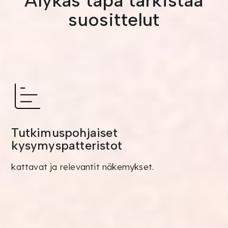
Älykäs tapa tarkistaa
suosittelut
Tutkimuspohjaiset
kysymyspatteristot
kattavat ja relevantit näkemykset.