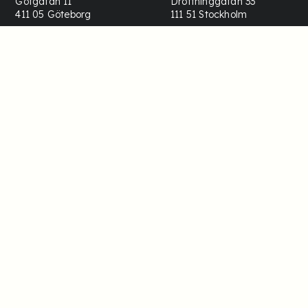
Götgatan 11
Drottninggatan 33
411 05 Göteborg
111 51 Stockholm
Finland
Norway
info@refapp.fi
info@refapp.no
Talentwise OY
Talentwise AS
Puutarhakatu 45
Værftsgata 1C
20100 Turku
1511 Moss
Canada
info@refapp.com
Talentwise AB
100 University Ave
M5J 2Y1 Toronto