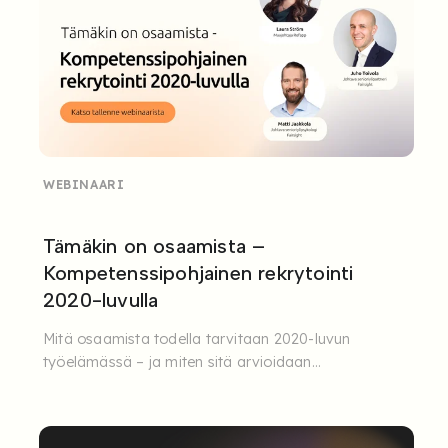
WEBINAARI
Tämäkin on osaamista –
Kompetenssipohjainen rekrytointi
2020-luvulla
Mitä osaamista todella tarvitaan 2020-luvun
työelämässä – ja miten sitä arvioidaan
rekrytoinnissa?