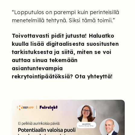
“Lopputulos on parempi kuin perinteisillä
menetelmillä tehtynä. Siksi tämä toimii.”
Toivottavasti pidit jutusta! Haluatko
kuulla lisää digitaalisesta suositusten
tarkistuksesta ja siitä, miten se voi
auttaa sinua tekemään
asiantuntevampia
rekrytointipäätöksiä?
Ota yhteyttä
!