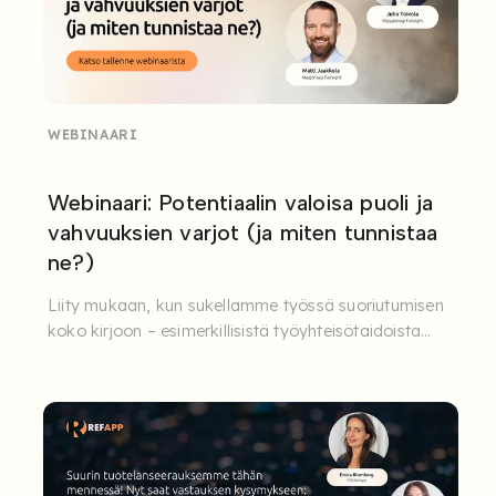
WEBINAARI
Webinaari: Potentiaalin valoisa puoli ja
vahvuuksien varjot (ja miten tunnistaa
ne?)
Liity mukaan, kun sukellamme työssä suoriutumisen
koko kirjoon – esimerkillisistä työyhteisötaidoista
aina ...