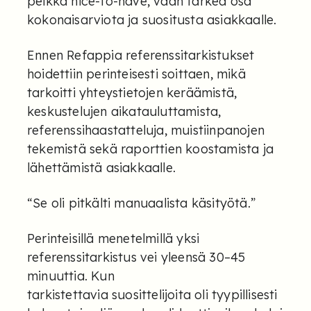
pelkkä nice-to-have, vaan tärkeä osa
kokonaisarviota ja suositusta asiakkaalle.
Ennen Refappia referenssitarkistukset
hoidettiin perinteisesti soittaen, mikä
tarkoitti yhteystietojen keräämistä,
keskustelujen aikatauluttamista,
referenssihaastatteluja, muistiinpanojen
tekemistä sekä raporttien koostamista ja
lähettämistä asiakkaalle.
“Se oli pitkälti manuaalista käsityötä.”
Perinteisillä menetelmillä yksi
referenssitarkistus vei yleensä 30–45
minuuttia. Kun
tarkistettavia suosittelijoita oli tyypillisesti