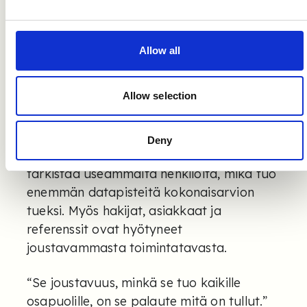
täyttää uudella tekemisellä. Välillä voi
vaikka pitää kahvitauon.”
Allow all
Ajansäästön lisäksi Refapp on parantanut
työn laatua. Strukturoitu data tekee
Allow selection
referensseistä helpommin vertailtavia ja
tukee asiakkaiden päätöksentekoa
aiempaa paremmin. Koska referenssien
Deny
kerääminen on kevyempää, niitä voidaan
tarkistaa useammalta henkilöltä, mikä tuo
enemmän datapisteitä kokonaisarvion
tueksi. Myös hakijat, asiakkaat ja
referenssit ovat hyötyneet
joustavammasta toimintatavasta.
“Se joustavuus, minkä se tuo kaikille
osapuolille, on se palaute mitä on tullut.”