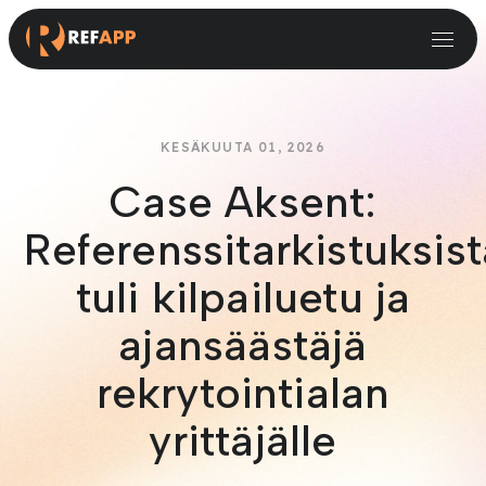
Rekrytointi ja henkilöstöpalvelut
Pienet ja keskisuuret organisaatiot
KESÄKUUTA 01, 2026
Case Aksent:
Referenssitarkistuksist
tuli kilpailuetu ja
ajansäästäjä
rekrytointialan
yrittäjälle