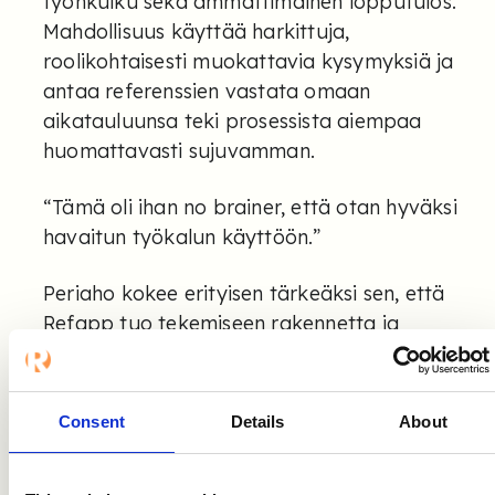
työnkulku sekä ammattimainen lopputulos.
Mahdollisuus käyttää harkittuja,
roolikohtaisesti muokattavia kysymyksiä ja
antaa referenssien vastata omaan
aikatauluunsa teki prosessista aiempaa
huomattavasti sujuvamman.
“Tämä oli ihan no brainer, että otan hyväksi
havaitun työkalun käyttöön.”
Periaho kokee erityisen tärkeäksi sen, että
Refapp tuo tekemiseen rakennetta ja
ammattimaisuutta ilman ylimääräistä
työtä. Visuaaliset raportit ovat helposti
luettavia ja vertailtavia, ja heti valmis
Consent
Details
About
mutta tarvittaessa muokattava
kysymyspohja nopeuttaa arkea erityisesti