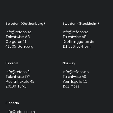
Sweden (Gothenburg)
Sweden (Stockholm)
info@refapp.se
info@refapp.se
Talentwise AB
Talentwise AB
Götgatan 11
Drottninggatan 33
411 05 Göteborg
111 51 Stockholm
Finland
Norway
info@refapp.fi
info@refapp.no
Talentwise OY
Talentwise AS
Puutarhakatu 45
Værftsgata 1C
20100 Turku
1511 Moss
Canada
info@refapp.com