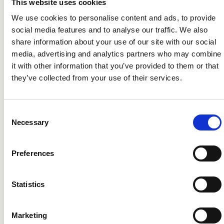
yrittäjän näkökulmasta.
This website uses cookies
We use cookies to personalise content and ads, to provide
Tulos: enemmän aikaa
social media features and to analyse our traffic. We also
share information about your use of our site with our social
olennaiseen ja parempi
media, advertising and analytics partners who may combine
it with other information that you’ve provided to them or that
kokemus kaikille
they’ve collected from your use of their services.
osapuolille
Refapp on vähentänyt manuaalista työtä
Consent
Necessary
merkittävästi ja vapauttanut aikaa
Selection
muuhun tekemiseen. Periaho korostaa,
ettei kaikkea vapautunutta aikaa tarvitse
Preferences
täyttää uudella työllä, vaan välillä tärkeää
on myös mahdollisuus hengähtää kiireisen
Statistics
arjen keskellä.
Marketing
“Ei sitä vapautunutta aikaa tarvitse aina