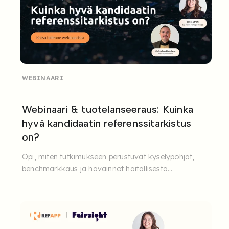
WEBINAARI
Webinaari & tuotelanseeraus: Kuinka
hyvä kandidaatin referenssitarkistus
on?
Opi, miten tutkimukseen perustuvat kyselypohjat,
benchmarkkaus ja havainnot haitallisesta
työkäyttäytymisestä (CWB, ...