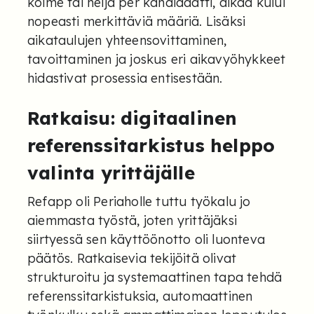
kolme tai neljä per kandidaatti, aikaa kului
nopeasti merkittäviä määriä. Lisäksi
aikataulujen yhteensovittaminen,
tavoittaminen ja joskus eri aikavyöhykkeet
hidastivat prosessia entisestään.
Ratkaisu: digitaalinen
referenssitarkistus helppo
valinta yrittäjälle
Refapp oli Periaholle tuttu työkalu jo
aiemmasta työstä, joten yrittäjäksi
siirtyessä sen käyttöönotto oli luonteva
päätös. Ratkaisevia tekijöitä olivat
strukturoitu ja systemaattinen tapa tehdä
referenssitarkistuksia, automaattinen