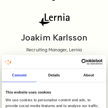
Joakim Karlsson
Recruiting Manager, Lernia
Wir nutzen Refapp seit einigen Jahren, und
das Tool ist inzwischen ein
selbstverständlicher Bestandteil unseres
Consent
Details
About
Einstellungsverfahrens bei Lernia. Früher
haben wir täglich mehrere Stunden damit
verbracht, Referenzpersonen zu erreichen.
This website uses cookies
Heute erhalten wir in der Regel innerhalb von
24 Stunden eine Antwort. Die Einführung von
We use cookies to personalise content and ads, to
Refapp hat unsere interne Effizienz gesteigert
provide social media features and to analyse our traffic.