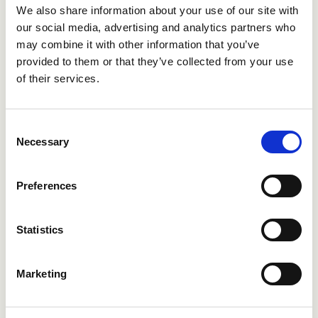
und uns in die Lage versetzt, unseren
We also share information about your use of our site with
Bewerbern schneller Feedback zu geben.
our social media, advertising and analytics partners who
may combine it with other information that you’ve
provided to them or that they’ve collected from your use
of their services.
Consent
Necessary
Selection
Pierre Sander
Preferences
CEO Jerrie
Statistics
Bei Jerrie & Maquire nutzen wir Refapp, um
unseren Prozess der Referenzprüfung zu
Marketing
digitalisieren. Das Tool hilft uns, noch
effizienter zu werden, und es ist einfacher, mit
den Referenzgebern in Kontakt zu treten,