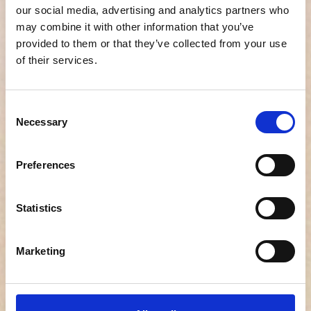
our social media, advertising and analytics partners who
may combine it with other information that you’ve
provided to them or that they’ve collected from your use
of their services.
Consent
Necessary
Selection
Preferences
Pohjoismaiden johtava
Statistics
ratkaisu
Marketing
Tänä päivänä Refapp on Pohjoismaiden käytetyin
digitaalinen referenssitarkistuksen työkalu –
käytössä yli 30 maassa ja yli miljoonassa