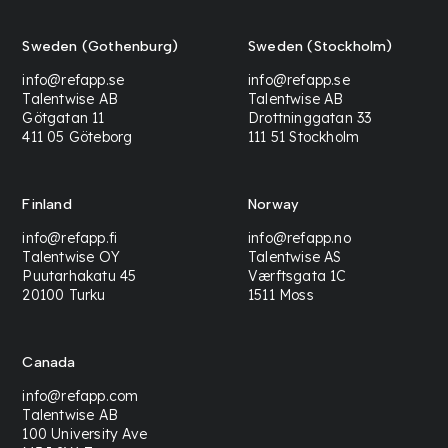
Sweden (Gothenburg)
Sweden (Stockholm)
info@refapp.se
info@refapp.se
Talentwise AB
Talentwise AB
Götgatan 11
Drottninggatan 33
411 05 Göteborg
111 51 Stockholm
Finland
Norway
info@refapp.fi
info@refapp.no
Talentwise OY
Talentwise AS
Puutarhakatu 45
Værftsgata 1C
20100 Turku
1511 Moss
Canada
info@refapp.com
Talentwise AB
100 University Ave