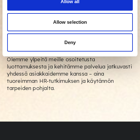
rekrytointiprosessissa vuosittain.
Allow all
Allow selection
Kehitetty yhdessä
asiakkaiden kanssa
Deny
Olemme ylpeitä meille osoitetusta
luottamuksesta ja kehitämme palvelua jatkuvasti
yhdessä asiakkaidemme kanssa – aina
tuoreimman HR-tutkimuksen ja käytännön
tarpeiden pohjalta.