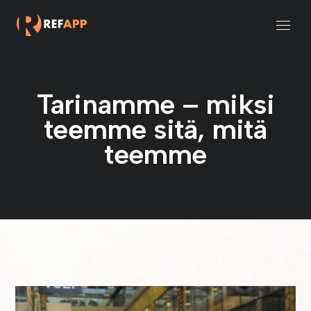
Rekrytointi ja henkilöstöpalvelut
Pienet ja keskisuuret organisaatiot
Tarinamme – miksi
teemme sitä, mitä
teemme