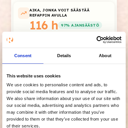
AIKA, JONKA VOIT SÄÄSTÄÄ
REFAPPIN AVULLA
116 h
97% AJANSÄÄSTÖ
tuntia vuodessa arvokkaampaan työhön
Laskelma perustuu antamiisi kuukausiarvoihin × 12.
Refappin käyttöön kuluva aika on arviolta noin 1 minuutti
Consent
Details
About
per referenssi (automatisoitu kysymyspatteristo ja
automaattiset muistutukset).
Jaa tulokset
This website uses cookies
We use cookies to personalise content and ads, to
provide social media features and to analyse our traffic.
We also share information about your use of our site with
Saat ajansäästön
our social media, advertising and analytics partners who
may combine it with other information that you’ve
lisäksi myös:
provided to them or that they’ve collected from your use
of their services.