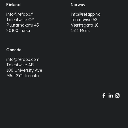
Finland
Norway
info@refapp.fi
info@refapp.no
Talentwise OY
Talentwise AS
Puutarhakatu 45
Værftsgata 1C
20100 Turku
1511 Moss
Canada
info@refapp.com
Talentwise AB
100 University Ave
M5J 2Y1 Toronto