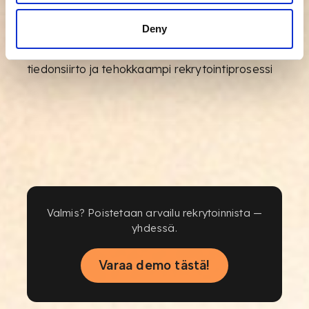
Deny
✔
ATS-integraatiot
– saumaton integraatio
rekrytointijärjestelmääsi, automaattinen
tiedonsiirto ja tehokkaampi rekrytointiprosessi
Valmis? Poistetaan arvailu rekrytoinnista —
yhdessä.
Varaa demo tästä!