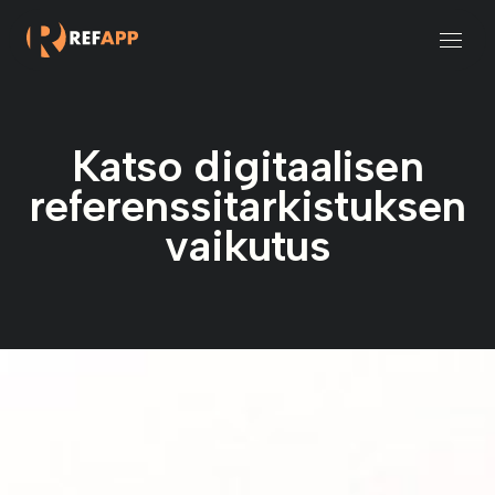
Rekrytointi ja henkilöstöpalvelut
Pienet ja keskisuuret organisaatiot
Katso digitaalisen
referenssitarkistuksen
vaikutus