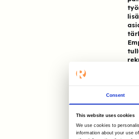
työ
lis
asi
tär
Emp
tul
rek
H
Consent
h
This website uses cookies
We use cookies to personalis
Kamu
information about your use of