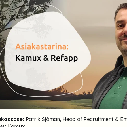
akascase:
Patrik Sjöman, Head of Recruitment & E
ys:
Kamux