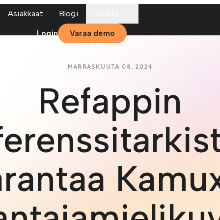
Asiakkaat
Blogi
Meistä
Login
Varaa demo
MARRASKUUTA 08, 2024
Refappin
ferenssitarkis
arantaa Kamux
antajamielikuv