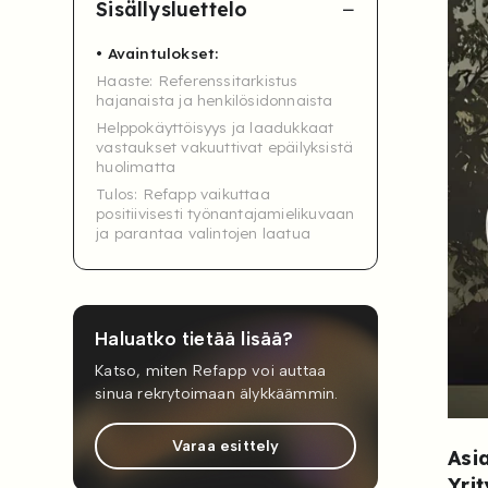
Sisällysluettelo
Avaintulokset:
Haaste: Referenssitarkistus
hajanaista ja henkilösidonnaista
Helppokäyttöisyys ja laadukkaat
vastaukset vakuuttivat epäilyksistä
huolimatta
Tulos: Refapp vaikuttaa
positiivisesti työnantajamielikuvaan
ja parantaa valintojen laatua
Haluatko tietää lisää?
Katso, miten Refapp voi auttaa
sinua rekrytoimaan älykkäämmin.
Varaa esittely
Asi
Yrit