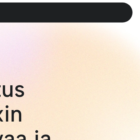
tus
in
aa ja