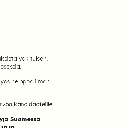
ksista vakituisen,
osessia.
myös helppoa ilman
rvoa kandidaateille
yyjä Suomessa,
in ja