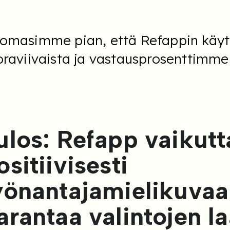
omasimme pian, että Refappin käytt
oraviivaista ja vastausprosenttimme
ulos: Refapp vaikutt
ositiivisesti
yönantajamielikuvaa
arantaa valintojen l