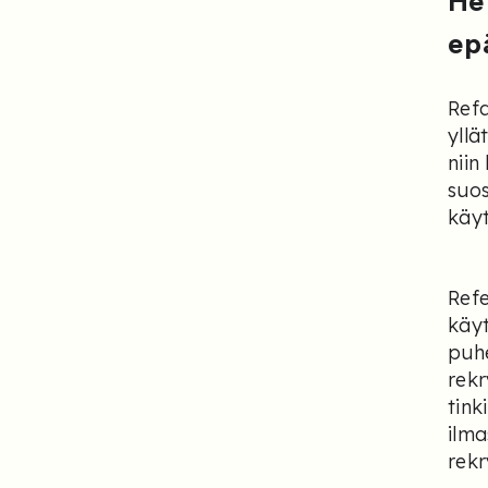
He
ep
Refa
yllä
niin
suos
käyt
Refe
käyt
puhe
rekr
tink
ilma
rekr