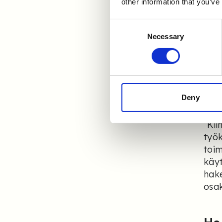
käyt
other information that you’ve
toim
käyt
Consent
Necessary
Selection
tyyp
osaa
kesk
sopi
tark
Deny
johd
”Kii
työk
toim
käyt
hake
osak