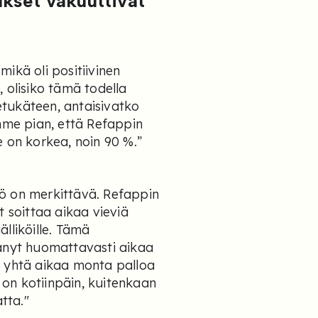
kset vakuuttivat
ikä oli positiivinen
 olisiko tämä todella
tukäteen, antaisivatko
imme pian, että Refappin
e on korkea, noin 90 %.”
ö on merkittävä. Refappin
t soittaa aikaa vieviä
lliköille. Tämä
tänyt huomattavasti aikaa
n yhtä aikaa monta palloa
, on kotiinpäin, kuitenkaan
tta."