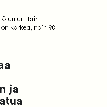
ö on erittäin
 on korkea, noin 90
aa
n ja
aatua