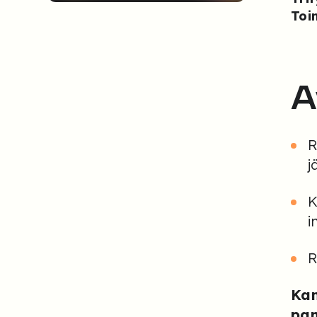
Toi
A
R
j
K
i
R
Kam
pan