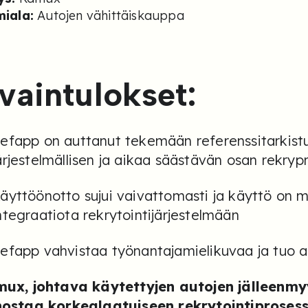
miala:
Autojen vähittäiskauppa
vaintulokset:
efapp on auttanut tekemään referenssitarkistu
ärjestelmällisen ja aikaa säästävän osan rekrypr
äyttöönotto sujui vaivattomasti ja käyttö on 
ntegraatiota rekrytointijärjestelmään
efapp vahvistaa työnantajamielikuvaa ja tuo a
ux, johtava käytettyjen autojen jälleenm
ostaa korkealaatuiseen rekrytointiprosessi