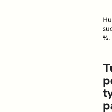
Hu
su
%.
T
p
t
p