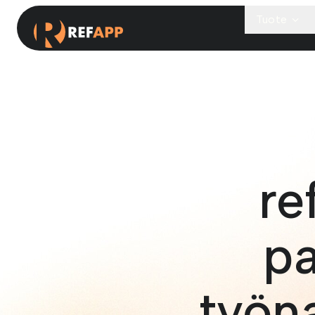
Tuote
re
p
työn