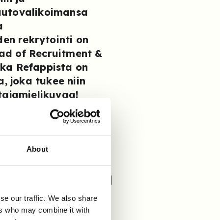
autovalikoimansa
a
den rekrytointi on
ad of Recruitment &
nka Refappista on
, joka tukee niin
tajamielikuvaa!
kistus
About
sidonnaista
se our traffic. We also share
tusta, ja ennen Refappin
ers who may combine it with