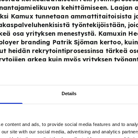
nantajamielikuvan kehittämiseen. Laajan 
äksi Kamux tunnetaan ammattitaitoisista j
akaspalveluhenkisistä työntekijöistään, joi
keä osa yrityksen menestystä. Kamuxin He
loyer branding Patrik Sjöman kertoo, kui
lut heidän rekrytointiprosessinsa tärkeä osa
rytoijien arkea kuin myös yrityksen työnan
aaste: Referenssitar
Details
ajanaista ja henkilö
e content and ads, to provide social media features and to analy
x tekee vuosittain noin kaksisataa referenssitarkis
 our site with our social media, advertising and analytics partn