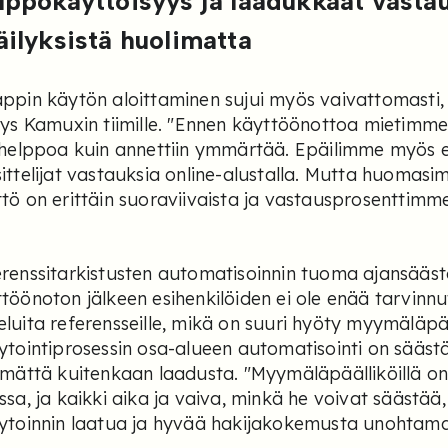
lppokäyttöisyys ja laadukkaat vastau
äilyksistä huolimatta
ppin käytön aloittaminen sujui myös vaivattomasti, m
tys Kamuxin tiimille. "Ennen käyttöönottoa mietimme,
 helppoa kuin annettiin ymmärtää. Epäilimme myös e
ittelijat vastauksia online-alustalla. Mutta huomas
tö on erittäin suoraviivaista ja vastausprosenttimm
renssitarkistusten automatisoinnin tuoma ajansääst
töönoton jälkeen esihenkilöiden ei ole enää tarvinnu
luita referensseille, mikä on suuri hyöty myymäläpää
ytointiprosessin osa-alueen automatisointi on sääs
imättä kuitenkaan laadusta. "Myymäläpäälliköillä o
ssa, ja kaikki aika ja vaiva, minkä he voivat säästää
ytoinnin laatua ja hyvää hakijakokemusta unohtama