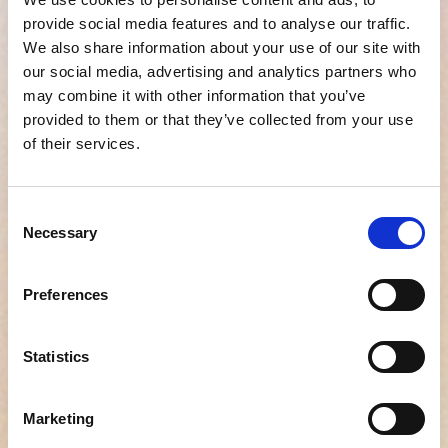
provide social media features and to analyse our traffic.
Dynaaminen SaaS-ympäristö ja selkeä missio:
We also share information about your use of our site with
modernisoida suosittelutarkastus
our social media, advertising and analytics partners who
may combine it with other information that you’ve
Lämmin, inklusiivinen ja aidosti yhteistyöhön
provided to them or that they’ve collected from your use
kannustava kulttuuri
of their services.
Tiimi, jonka työskentely perustuu
luottamukseen, uteliaisuuteen ja
Consent
ystävällisyyteen
Necessary
Selection
Joustavat työskentelytavat sekä hyvä työn ja
vapaa-ajan tasapaino
Preferences
Avoin hakemus – ota rohkeasti yhteyttä, vaikka
sopivaa roolia ei olisi juuri nyt avoinna
.
Statistics
Marketing