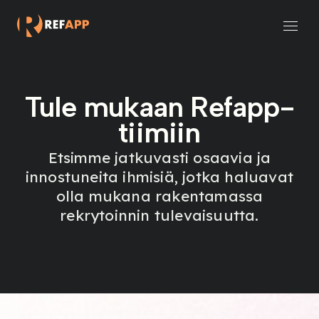
Rekrytointi ja henkilöstöpalvelut
Pienet ja keskisuuret organisaatiot
Tule mukaan Refapp-
tiimiin
Etsimme jatkuvasti osaavia ja
innostuneita ihmisiä, jotka haluavat
olla mukana rakentamassa
rekrytoinnin tulevaisuutta.