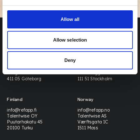
Allow all
Allow selection
Sweden (Gothenburg)
Sweden (Stockholm)
Deny
info@refapp.se
info@refapp.se
Talentwise AB
Talentwise AB
Götgatan 11
Drottninggatan 33
411 05 Göteborg
111 51 Stockholm
Finland
Norway
info@refapp.fi
info@refapp.no
Talentwise OY
Talentwise AS
Puutarhakatu 45
Værftsgata 1C
20100 Turku
1511 Moss