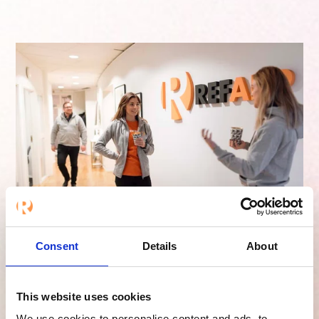
Consent
Details
About
Millaista on arki
This website uses cookies
Refappilla?
We use cookies to personalise content and ads, to