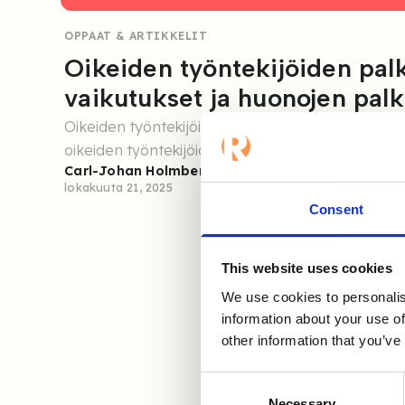
OPPAAT & ARTIKKELIT
Oikeiden työntekijöiden pal
vaikutukset ja huonojen pal
Oikeiden työntekijöiden valinta on ratkaisevan tä
oikeiden työntekijöiden palkkaamiseen liittyviä ta
Carl-Johan Holmberg
lokakuuta 21, 2025
Consent
This website uses cookies
We use cookies to personalis
information about your use of
other information that you’ve
Consent
Necessary
Selection