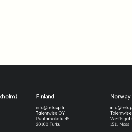
kholm)
Finland
Norway
info@refapp.fi
info@refap
Talentwise OY
Talentwise
Puutarhakatu 45
Værftsgat
20100 Turku
1511 Moss