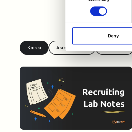
Deny
Kaikki
Asiakastarina
Webinaari