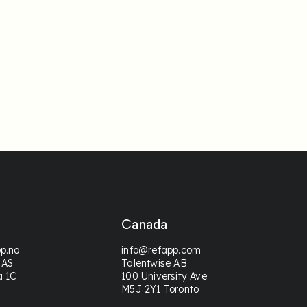
Canada
p.no
info@refapp.com
 AS
Talentwise AB
a 1C
100 University Ave
M5J 2Y1 Toronto