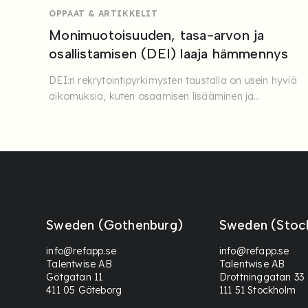
OPPAAT & ARTIKKELIT
Monimuotoisuuden, tasa-arvon ja
osallistamisen (DEI) laaja hämmennys
DEI:n rekrytointipyrkimysten taustalla on usein hyviä
aikomuksia, kuten osaamisen lisääminen ja
näkökulmien ...
Sweden (Gothenburg)
Sweden (Stoc
info@refapp.se
info@refapp.se
Talentwise AB
Talentwise AB
Götgatan 11
Drottninggatan 33
411 05 Göteborg
111 51 Stockholm