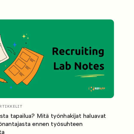
ARTIKKELIT
sta tapailua? Mitä työnhakijat haluavat
yönantajasta ennen työsuhteen
ta