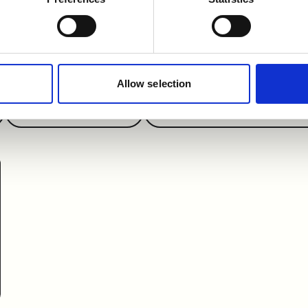
Recruiting L
digitaaliste
Allow selection
Oppaat & artikkelit
Digitaalinen referenssitarki