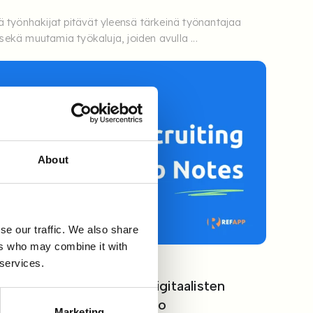
tä työnhakijat pitävät yleensä tärkeinä työnantajaa
sekä muutamia työkaluja, joiden avulla ...
About
se our traffic. We also share
ers who may combine it with
 services.
ARTIKKELIT
ydestä menestykseen: Digitaalisten
ntityökalujen käyttöönotto
Marketing