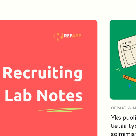
OPPAAT & 
Yksipuoli
tietää t
solmimis