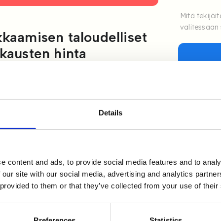
Mitä tekijöi
valitessaan 
kkaamisen taloudelliset
kkausten hinta
rkeää. Tässä artikkelissa tarkastellaan
loudellisia näkökohtia.
Details
e content and ads, to provide social media features and to analy
 our site with our social media, advertising and analytics partn
 provided to them or that they’ve collected from your use of their
OPPAAT & 
Skeptisy
rekrytoi
Preferences
Statistics