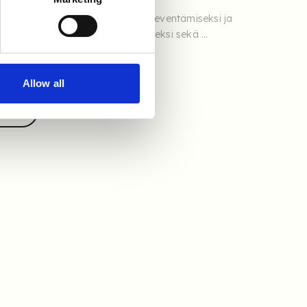
ab Notes: Taktiikat vastarinnan lieventämiseksi ja
n rekrytointivälineiden omaksumiseksi sekä ...
Allow all
stus