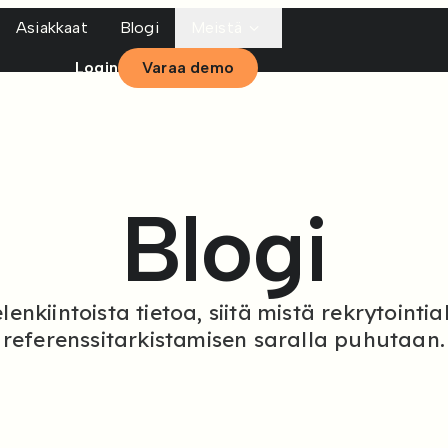
Asiakkaat
Blogi
Meistä
Login
Varaa demo
Blogi
nkiintoista tietoa, siitä mistä rekrytointial
referenssitarkistamisen saralla puhutaan.