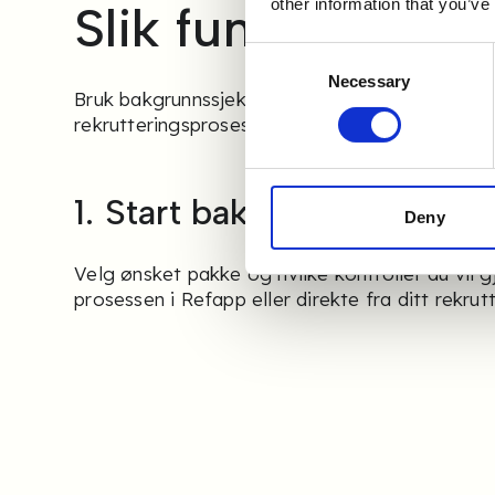
other information that you’ve
Slik fungerer det
Consent
Necessary
Selection
Bruk bakgrunnssjekker som en naturlig del av d
rekrutteringsprosess – i Refapp eller integrert 
1. Start bakgrunnssjekken
Deny
Velg ønsket pakke og hvilke kontroller du vil 
prosessen i Refapp eller direkte fra ditt rekr