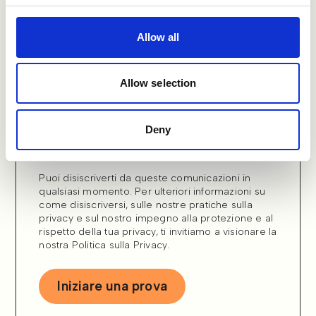
Allow all
Per ragioni si spam abbiamo bloccato i fornitori
di “email fred” Se non puoi fornire un email
approvata, inviaci una richiesta a
info@refapp.com
e ti ricontatteremo al più
Allow selection
presto.
Autorizzo refapp ad archiviare e
Deny
utilizzare i miei dati personali.
Puoi disiscriverti da queste comunicazioni in
qualsiasi momento. Per ulteriori informazioni su
come disiscriversi, sulle nostre pratiche sulla
privacy e sul nostro impegno alla protezione e al
rispetto della tua privacy, ti invitiamo a visionare la
nostra
Politica sulla Privacy
.