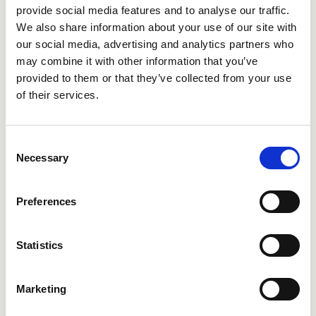
provide social media features and to analyse our traffic.
Nome e cognome
We also share information about your use of our site with
our social media, advertising and analytics partners who
may combine it with other information that you’ve
provided to them or that they’ve collected from your use
Nome società
of their services.
Consent
Necessary
E-mail
Selection
Preferences
Numero di telefono
Statistics
Marketing
Vorrei ricevere email su notizie e
aggiornamenti da Refapp