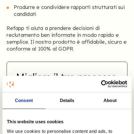
Produrre e condividere rapporti strutturati sui
candidati
Refapp ti aiuta a prendere decisioni di
reclutamento ben informate in modo rapido e
semplice. Il nostro prodotto è affidabile, sicuro e
conforme al 100% al GDPR.
Migliora il tuo processo
di reclutamento oggi
stesso!
Consent
Details
About
Nome
This website uses cookies
We use cookies to personalise content and ads, to