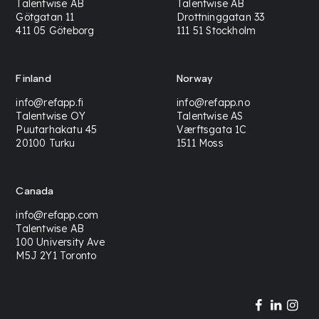
Talentwise AB
Talentwise AB
Götgatan 11
Drottninggatan 33
411 05 Göteborg
111 51 Stockholm
Finland
Norway
info@refapp.fi
info@refapp.no
Talentwise OY
Talentwise AS
Puutarhakatu 45
Værftsgata 1C
20100 Turku
1511 Moss
Canada
info@refapp.com
Talentwise AB
100 University Ave
M5J 2Y1 Toronto