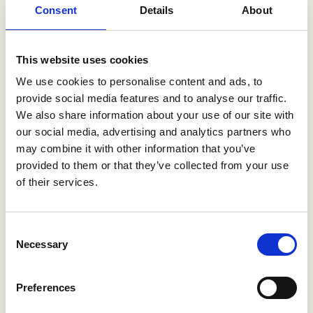
Consent
Details
About
This website uses cookies
We use cookies to personalise content and ads, to
provide social media features and to analyse our traffic.
We also share information about your use of our site with
apoyo
our social media, advertising and analytics partners who
may combine it with other information that you’ve
Si tiene alguna pregunta sobre nuestro producto
provided to them or that they’ve collected from your use
o si tiene problemas, no dude en llamarnos a
of their services.
nuestro número de soporte. (Número sueco pero
todos hablamos inglés para su apoyo)
Consent
+46 (0) 102 63 38 00
Necessary
Selection
Preferences